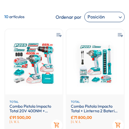
Ordenar por
10
artículos
TOTAL
TOTAL
Combo Pistola Impacto
Combo Pistola Impacto
Total 20V 400NM +
Total + Linterna 2 Baterias
Taladro
20V
₡91 500,00
₡71 800,00
| I. V. I.
| I. V. I.