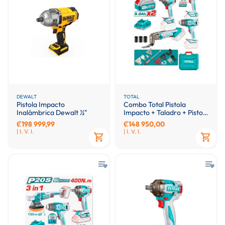
DEWALT
TOTAL
Pistola Impacto
Combo Total Pistola
Inalámbrica Dewalt ½"
Impacto + Taladro + Pistola
Calor + Multi Herramienta​
₡198 999,99
₡148 950,00
| I. V. I.
| I. V. I.