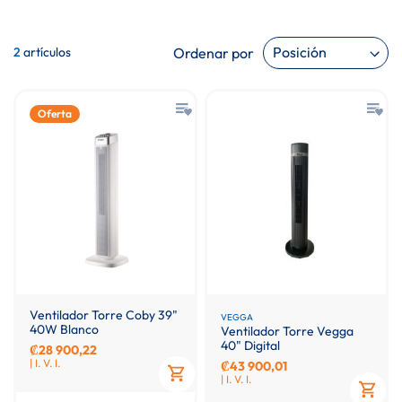
Ordenar por
2
artículos
Oferta
Ventilador Torre Coby 39"
VEGGA
40W Blanco
Ventilador Torre Vegga
40" Digital
₡28 900,22
| I. V. I.
₡43 900,01
| I. V. I.