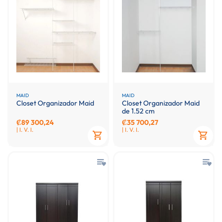
MAID
MAID
Closet Organizador Maid
Closet Organizador Maid
de 1.52 cm
₡89 300,24
₡35 700,27
| I. V. I.
| I. V. I.