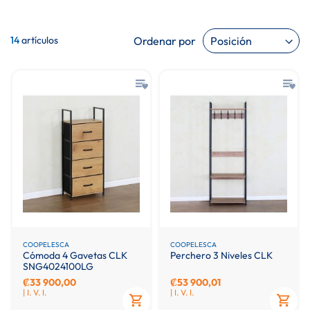
Ordenar por
14
artículos
COOPELESCA
COOPELESCA
Cómoda 4 Gavetas CLK
Perchero 3 Niveles CLK
SNG4024100LG
₡33 900,00
₡53 900,01
| I. V. I.
| I. V. I.