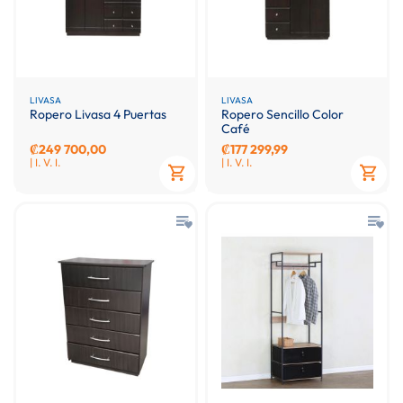
LIVASA
LIVASA
Ropero Livasa 4 Puertas
Ropero Sencillo Color
Café
₡249 700,00
₡177 299,99
| I. V. I.
| I. V. I.