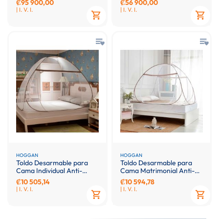
₡95 900,00
₡56 900,00
| I. V. I.
| I. V. I.
HOGGAN
HOGGAN
Toldo Desarmable para
Toldo Desarmable para
Cama Individual Anti-
Cama Matrimonial Anti-
Mosquito
Mosquito
₡10 505,14
₡10 594,78
| I. V. I.
| I. V. I.