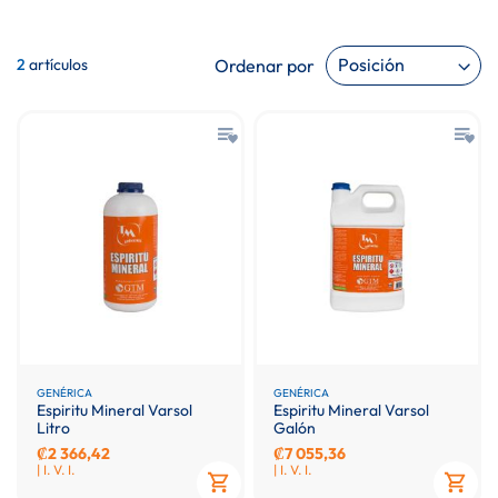
Ordenar por
2
artículos
GENÉRICA
GENÉRICA
Espiritu Mineral Varsol
Espiritu Mineral Varsol
Litro
Galón
₡2 366,42
₡7 055,36
| I. V. I.
| I. V. I.