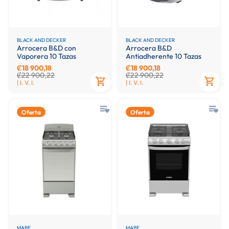
BLACK AND DECKER
BLACK AND DECKER
Arrocera B&D con
Arrocera B&D
Vaporera 10 Tazas
Antiadherente 10 Tazas
₡18 900,18
₡18 900,18
₡22 900,22
₡22 900,22
| I. V. I.
| I. V. I.
Oferta
Oferta
MABE
MABE