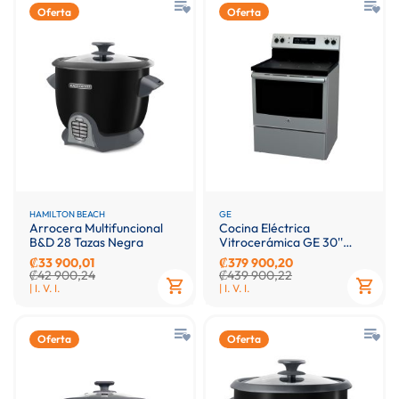
Oferta
Oferta
HAMILTON BEACH
GE
Arrocera Multifuncional
Cocina Eléctrica
B&D 28 Tazas Negra
Vitrocerámica GE 30''
Plateada
₡33 900,01
₡379 900,20
₡42 900,24
₡439 900,22
| I. V. I.
| I. V. I.
Oferta
Oferta