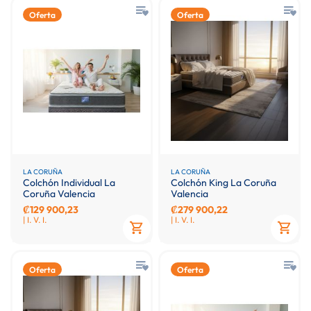
Oferta
Oferta
LA CORUÑA
LA CORUÑA
Colchón Individual La
Colchón King La Coruña
Coruña Valencia
Valencia
₡129 900,23
₡279 900,22
| I. V. I.
| I. V. I.
Oferta
Oferta