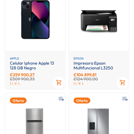
APPLE
EPSON
Celular Iphone Apple 13
Impresora Epson
128 GB Negro
Multifuncional L3250
₡259 900,27
₡104 899,81
₡309 900,33
₡124 900,00
| I. V. I.
| I. V. I.
Oferta
Oferta