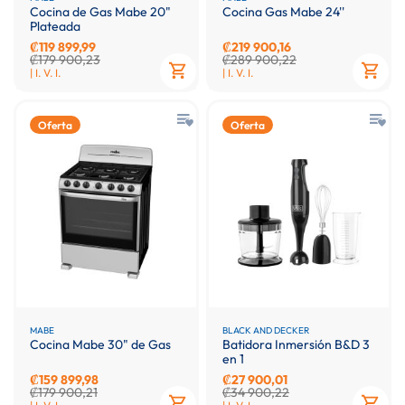
Cocina de Gas Mabe 20"
Cocina Gas Mabe 24''
Plateada
₡119 899,99
₡219 900,16
₡179 900,23
₡289 900,22
| I. V. I.
| I. V. I.
Oferta
Oferta
MABE
BLACK AND DECKER
Cocina Mabe 30" de Gas
Batidora Inmersión B&D 3
en 1
₡159 899,98
₡27 900,01
₡179 900,21
₡34 900,22