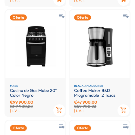
| I. V. I.
| I. V. I.
Oferta
Oferta
MABE
BLACK AND DECKER
Cocina de Gas Mabe 20"
Coffee Maker B&D
Color Negro
Programable 12 Tazas
₡99 900,00
₡47 900,00
₡119 900,22
₡59 900,23
| I. V. I.
| I. V. I.
Oferta
Oferta