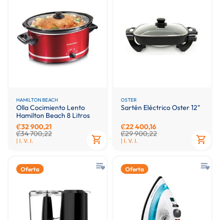
HAMILTON BEACH
OSTER
Olla Cocimiento Lento
Sartén Eléctrico Oster 12"
Hamilton Beach 8 Litros
₡32 900,21
₡22 400,16
₡34 700,22
₡29 900,22
| I. V. I.
| I. V. I.
Oferta
Oferta