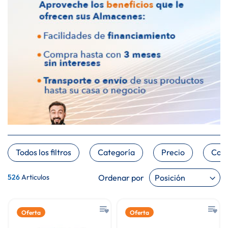
Todos los filtros
Categoría
Precio
Colo
Ordenar por
526
Articulos
Oferta
Oferta