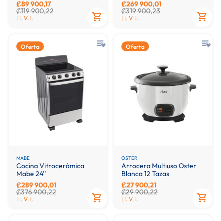
₡89 900,17
₡269 900,01
₡119 900,22
₡319 900,23
| I. V. I.
| I. V. I.
Oferta
Oferta
MABE
OSTER
Cocina Vitrocerámica
Arrocera Multiuso Oster
Mabe 24''
Blanca 12 Tazas
₡289 900,01
₡27 900,21
₡376 900,22
₡29 900,22
| I. V. I.
| I. V. I.