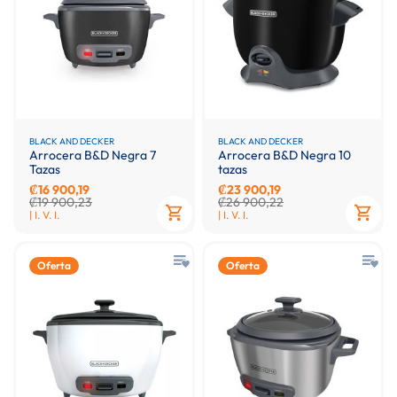
BLACK AND DECKER
BLACK AND DECKER
Arrocera B&D Negra 7
Arrocera B&D Negra 10
Tazas
tazas
₡16 900,19
₡23 900,19
₡19 900,23
₡26 900,22
| I. V. I.
| I. V. I.
Oferta
Oferta