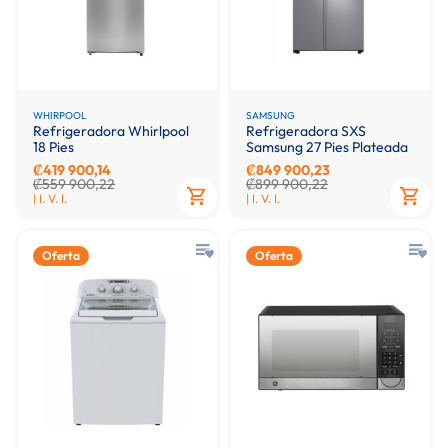
WHIRPOOL
SAMSUNG
Refrigeradora Whirlpool
Refrigeradora SXS
18 Pies
Samsung 27 Pies Plateada
₡419 900,14
₡849 900,23
₡559 900,22
₡899 900,22
| I. V. I.
| I. V. I.
Oferta
Oferta