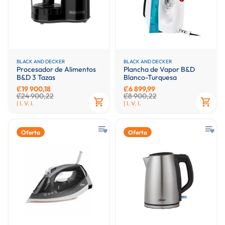
BLACK AND DECKER
BLACK AND DECKER
Procesador de Alimentos
Plancha de Vapor B&D
B&D 3 Tazas
Blanco-Turquesa
₡19 900,18
₡6 899,99
₡24 900,22
₡8 900,22
| I. V. I.
| I. V. I.
Oferta
Oferta