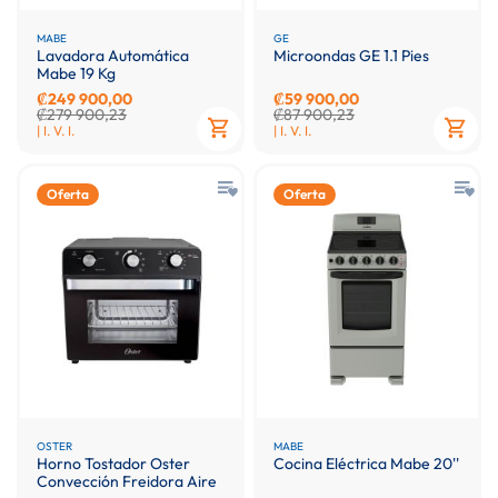
MABE
GE
Lavadora Automática
Microondas GE 1.1 Pies
Mabe 19 Kg
₡249 900,00
₡59 900,00
₡279 900,23
₡87 900,23
| I. V. I.
| I. V. I.
Oferta
Oferta
OSTER
MABE
Horno Tostador Oster
Cocina Eléctrica Mabe 20''
Convección Freidora Aire