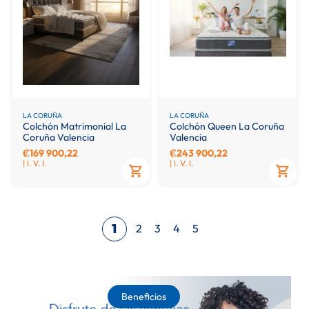
LA CORUÑA
LA CORUÑA
Colchón Matrimonial La
Colchón Queen La Coruña
Coruña Valencia
Valencia
₡169 900,22
₡243 900,22
| I. V. I.
| I. V. I.
Página
1
Página
Página
Página
Página
2
3
4
5
Actualmente
estás
leyendo
Beneficios
página