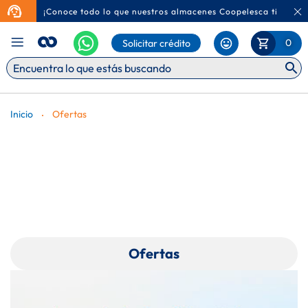
¡Conoce todo lo que nuestros almacenes Coopelesca tienen p
Ca
Mi Carr
0
Solicitar crédito
Inicio
Ofertas
Ofertas