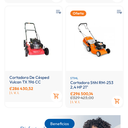
Oferta
Cortadora De Césped
STIHL
Vulcan TX 196 CC
Cortadora Stihl RM-253
2,4 HP 21"
₡286 430,52
| I. V. I.
₡296 500,14
₡329 423,00
| I. V. I.
Beneficios