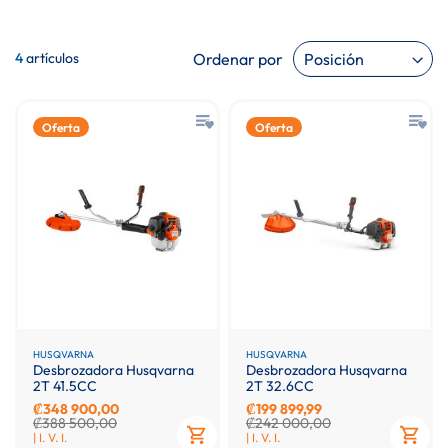
Ordenar por
4
artículos
Oferta
Oferta
HUSQVARNA
HUSQVARNA
Desbrozadora Husqvarna
Desbrozadora Husqvarna
2T 41.5CC
2T 32.6CC
₡348 900,00
₡199 899,99
₡388 500,00
₡242 000,00
| I. V. I.
| I. V. I.