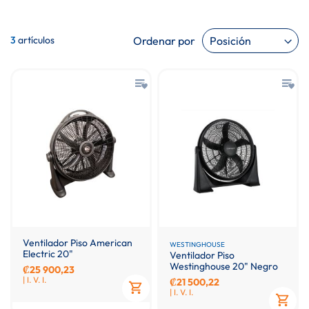
Ordenar por
3
artículos
Ventilador Piso American
WESTINGHOUSE
Electric 20"
Ventilador Piso
Westinghouse 20" Negro
₡25 900,23
| I. V. I.
₡21 500,22
| I. V. I.