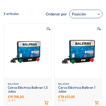
Ordenar por
3
artículos
BALKRAN
BALKRAN
Cerca Eléctrica Balkran 1,5
Cerca Eléctrica Balkran 1
Julios
Julios
₡91 198,20
₡78 631,05
| I. V. I.
| I. V. I.