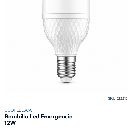
galería
de
imágenes
Saltar
SKU
212215
al
comienzo
COOPELESCA
Bombillo Led Emergencia
de
12W
la
galería