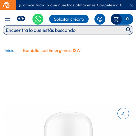
¡Conoce todo lo que nuestros almacenes Coopelesca tienen p
Ca
Mi Carr
0
Solicitar crédito
Inicio
Bombillo Led Emergencia 12W
Saltar
al
final
de
la