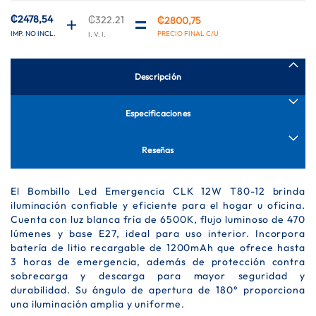
de
imágenes
₡2478,54
₡322.21
₡2800,75
Descripción
Especificaciones
Reseñas
El Bombillo Led Emergencia CLK 12W T80-12 brinda
iluminación confiable y eficiente para el hogar u oficina.
Cuenta con luz blanca fría de 6500K, flujo luminoso de 470
lúmenes y base E27, ideal para uso interior. Incorpora
batería de litio recargable de 1200mAh que ofrece hasta
3 horas de emergencia, además de protección contra
sobrecarga y descarga para mayor seguridad y
durabilidad. Su ángulo de apertura de 180° proporciona
una iluminación amplia y uniforme.