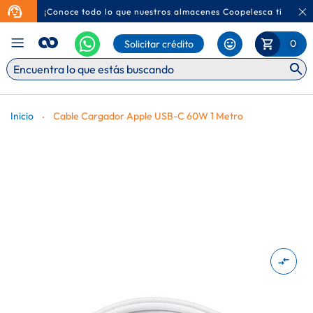
¡Conoce todo lo que nuestros almacenes Coopelesca tienen p
Ca
Mi Carr
0
Solicitar crédito
Inicio
Cable Cargador Apple USB-C 60W 1 Metro
Saltar
al
final
de
la