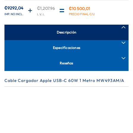
de
imágenes
₡9292,04
₡1,207.96
₡10 500,01
Descripción
Especificaciones
Reseñas
Cable Cargador Apple USB-C 60W 1 Metro MW493AM/A