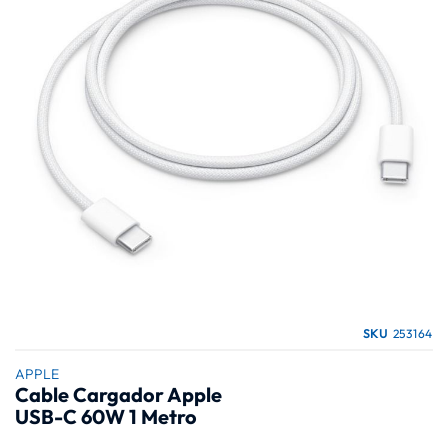
galería
de
imágenes
Saltar
SKU
253164
al
comienzo
APPLE
Cable Cargador Apple
de
USB-C 60W 1 Metro
la
galería