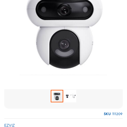
galería
de
imágenes
Saltar
SKU
111209
al
comienzo
EZVIZ