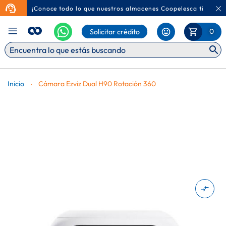
¡Conoce todo lo que nuestros almacenes Coopelesca tienen p
Ca
Mi Carr
0
Solicitar crédito
Inicio
Cámara Ezviz Dual H90 Rotación 360
Saltar
al
final
de
la