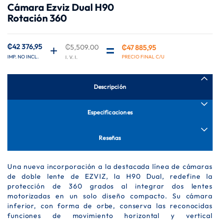
Cámara Ezviz Dual H90
de
Rotación 360
la
galería
de
imágenes
₡42 376,95
₡5,509.00
₡47 885,95
Descripción
Especificaciones
Reseñas
Una nueva incorporación a la destacada línea de cámaras
de doble lente de EZVIZ, la H90 Dual, redefine la
protección de 360 grados al integrar dos lentes
motorizadas en un solo diseño compacto. Su cámara
inferior, con forma de orbe, conserva las reconocidas
funciones de movimiento horizontal y vertical