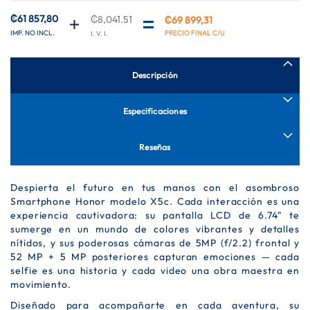
de
imágenes
₡61 857,80
₡8,041.51
₡69 899,31
Descripción
Especificaciones
Reseñas
Despierta el futuro en tus manos con el asombroso
Smartphone Honor modelo X5c. Cada interacción es una
experiencia cautivadora: su pantalla LCD de 6.74" te
sumerge en un mundo de colores vibrantes y detalles
nítidos, y sus poderosas cámaras de 5MP (f/2.2) frontal y
52 MP + 5 MP posteriores capturan emociones — cada
selfie es una historia y cada video una obra maestra en
movimiento.
Diseñado para acompañarte en cada aventura, su