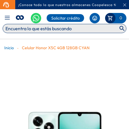
¡Conoce todo lo que nuestros almacenes Coopelesca tienen p
Ca
Mi Carr
0
Solicitar crédito
Inicio
Celular Honor X5C 4GB 128GB CYAN
Saltar
al
final
de
la