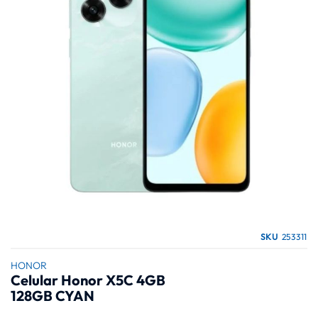
galería
de
imágenes
Saltar
SKU
253311
al
comienzo
HONOR
Celular Honor X5C 4GB
de
128GB CYAN
la
galería