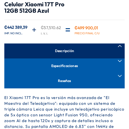
Celular Xiaomi 17T Pro
de
12GB 512GB Azul
la
galería
de
imágenes
₡442 389,39
₡57,510.62
₡499 900,01
Precio
especial
Descripción
Especificaciones
Reseñas
El Xiaomi 17T Pro es la versión más avanzada de "El
Maestro del Teleobjetivo": equipado con un sistema de
triple cámara Leica que incluye un teleobjetivo periscópico
de 5x óptico con sensor Light Fusion 950, ofreciendo
zoom AI de hasta 120x y captura de detalles incluso a
distancia. Su pantalla AMOLED de 6.83" con 144Hz de