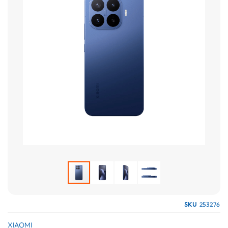
galería
de
imágenes
Saltar
SKU
253276
al
comienzo
XIAOMI