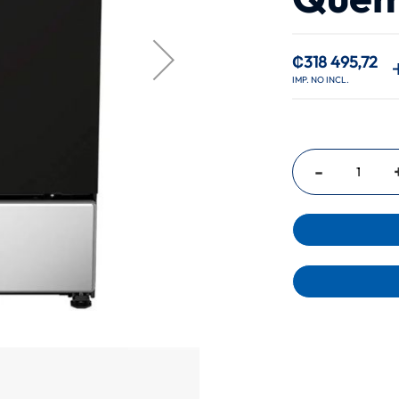
₡318 495,72
Precio
especial
-