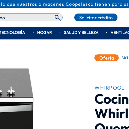
s
 lo que nuestros almacenes Coopelesca tienen para us
Solicitar crédito
TECNOLOGÍA
HOGAR
SALUD Y BELLEZA
VENTILA
Oferta
SK
WHIRPOOL
Cocin
Whirl
Quem