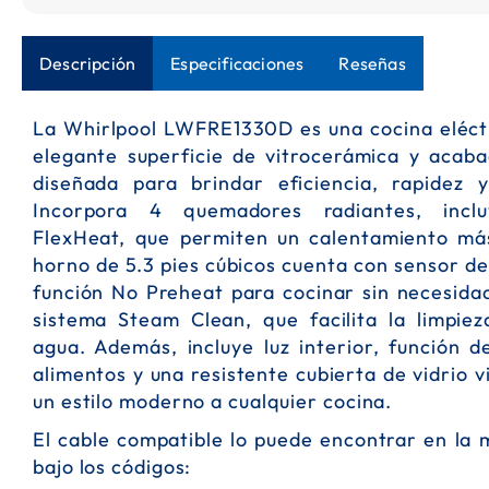
Saltar
al
Descripción
Especificaciones
Reseñas
comienzo
de
la
La Whirlpool LWFRE1330D es una cocina eléct
galería
elegante superficie de vitrocerámica y acaba
de
imágenes
diseñada para brindar eficiencia, rapidez y
Incorpora 4 quemadores radiantes, incl
FlexHeat, que permiten un calentamiento má
horno de 5.3 pies cúbicos cuenta con sensor d
función No Preheat para cocinar sin necesida
sistema Steam Clean, que facilita la limpiez
agua. Además, incluye luz interior, función 
alimentos y una resistente cubierta de vidrio 
un estilo moderno a cualquier cocina.
El cable compatible lo puede encontrar en la 
bajo los códigos: