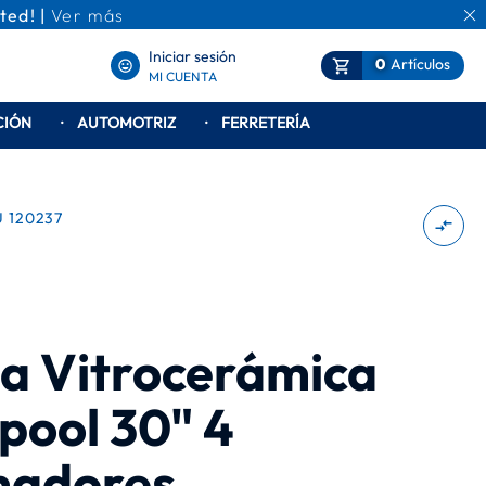
ted! |
Ver más
Ca
Iniciar sesión
0
Artículos
Mi Carrito
MI CUENTA
CIÓN
AUTOMOTRIZ
FERRETERÍA
U
120237
a Vitrocerámica
pool 30" 4
adores