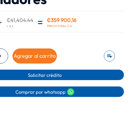
₡41,404.44
₡359 900,16
+
Agregar al carrito
Solicitar crédito
Comprar por whatsapp