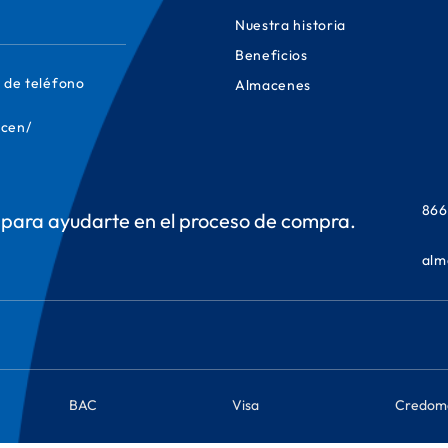
Nuestra historia
Beneficios
 de teléfono
Almacenes
cen/
866
para ayudarte en el proceso de compra.
alm
BAC
Visa
Credom