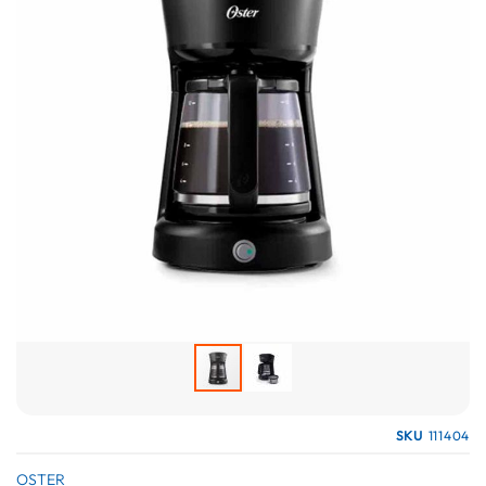
galería
de
imágenes
Saltar
SKU
111404
al
comienzo
OSTER