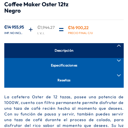
Coffee Maker Oster 12tz
de
Negro
la
galería
de
imágenes
₡14 955,95
₡1,944.27
₡16 900,22
Descripción
Especificaciones
Reseñas
La cafetera Oster de 12 tazas, posee una potencia de
1000W, cuenta con filtro permanente permite disfrutar de
una taza de café recién hecha al momento que desees.
Con su función de pausa y servir, también puedes servir
una taza de café durante el proceso de colado, para
disfrutar del rico sabor al momento que desees. Su luz