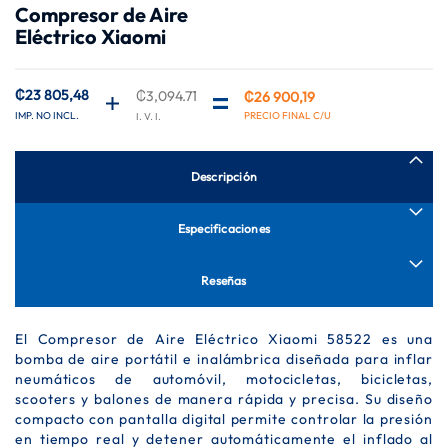
Compresor de Aire
de
Eléctrico Xiaomi
la
galería
de
imágenes
₡23 805,48
₡3,094.71
₡26 900,19
Precio
especial
Descripción
Especificaciones
Reseñas
El Compresor de Aire Eléctrico Xiaomi 58522 es una
bomba de aire portátil e inalámbrica diseñada para inflar
neumáticos de automóvil, motocicletas, bicicletas,
scooters y balones de manera rápida y precisa. Su diseño
compacto con pantalla digital permite controlar la presión
en tiempo real y detener automáticamente el inflado al