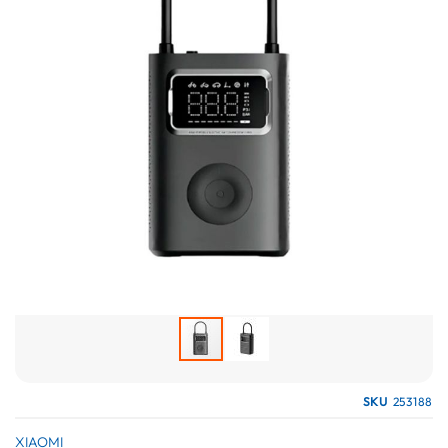
galería
de
imágenes
Saltar
SKU
253188
al
comienzo
XIAOMI