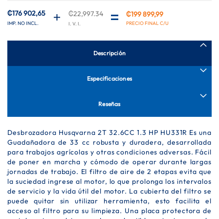
de
imágenes
₡176 902,65
₡22,997.34
₡199 899,99
Precio
especial
Descripción
Especificaciones
Reseñas
Desbrozadora Husqvarna 2T 32.6CC 1.3 HP HU331R Es una
Guadañadora de 33 cc robusta y duradera, desarrollada
para trabajos agrícolas y otras condiciones adversas. Fácil
de poner en marcha y cómodo de operar durante largas
jornadas de trabajo. El filtro de aire de 2 etapas evita que
la suciedad ingrese al motor, lo que prolonga los intervalos
de servicio y la vida útil del motor. La cubierta del filtro se
puede quitar sin utilizar herramienta, esto facilita el
acceso al filtro para su limpieza. Una placa protectora de