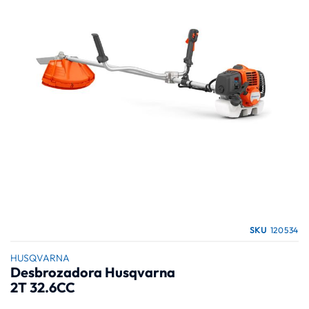
galería
de
imágenes
Saltar
SKU
120534
al
comienzo
HUSQVARNA
Desbrozadora Husqvarna
de
2T 32.6CC
la
galería