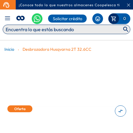
¡Conoce todo lo que nuestros almacenes Coopelesca tienen p
Ca
Mi Carr
0
Solicitar crédito
Inicio
Desbrozadora Husqvarna 2T 32.6CC
Saltar
Oferta
al
final
de
la