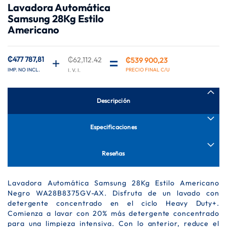
Lavadora Automática
de
Samsung 28Kg Estilo
la
galería
Americano
de
imágenes
₡477 787,81
₡62,112.42
₡539 900,23
Descripción
Especificaciones
Reseñas
Lavadora Automática Samsung 28Kg Estilo Americano
Negro WA28B8375GV-AX. Disfruta de un lavado con
detergente concentrado en el ciclo Heavy Duty+.
Comienza a lavar con 20% más detergente concentrado
para una limpieza intensiva. Con lo anterior, reduce el