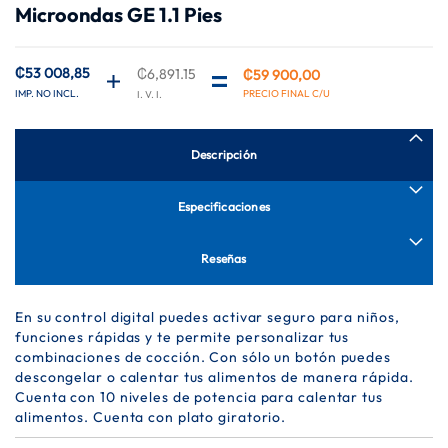
Microondas GE 1.1 Pies
de
la
galería
₡53 008,85
₡6,891.15
de
₡59 900,00
Precio
imágenes
especial
Descripción
Especificaciones
Reseñas
En su control digital puedes activar seguro para niños,
funciones rápidas y te permite personalizar tus
combinaciones de cocción. Con sólo un botón puedes
descongelar o calentar tus alimentos de manera rápida.
Cuenta con 10 niveles de potencia para calentar tus
alimentos. Cuenta con plato giratorio.