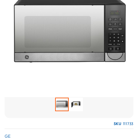
galería
de
imágenes
Saltar
SKU
111733
al
comienzo
GE