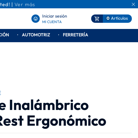
ted! |
Ver más
Ca
Iniciar sesión
0
Artículos
Mi Carrito
MI CUENTA
CIÓN
AUTOMOTRIZ
FERRETERÍA
E
e Inalámbrico
Rest Ergonómico