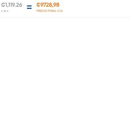
₡1,119.26
₡9728,98