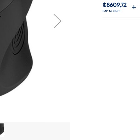
₡8609,72