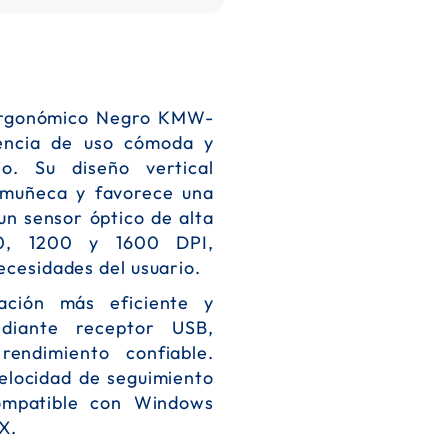
 Ergonómico Negro KMW-
encia de uso cómoda y
o. Su diseño vertical
a muñeca y favorece una
un sensor óptico de alta
00, 1200 y 1600 DPI,
ecesidades del usuario.
ción más eficiente y
diante receptor USB,
endimiento confiable.
elocidad de seguimiento
ompatible con Windows
X.