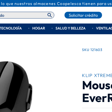
 lo que nuestros almacenes Coopelesca tienen para us
Solicitar crédito
TECNOLOGÍA
HOGAR
SALUD Y BELLEZA
VENTILA
SKU
121603
KLIP XTREM
Mous
Ever