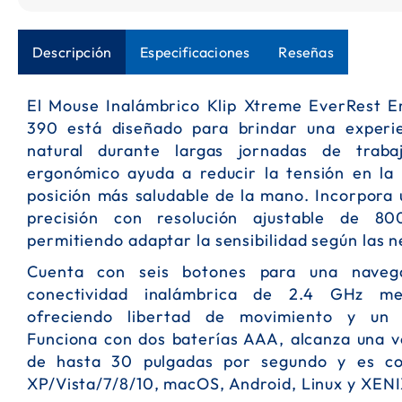
Saltar
al
Descripción
Especificaciones
Reseñas
comienzo
de
la
El Mouse Inalámbrico Klip Xtreme EverRest
galería
390 está diseñado para brindar una experi
de
imágenes
natural durante largas jornadas de trabaj
ergonómico ayuda a reducir la tensión en l
posición más saludable de la mano. Incorpora 
precisión con resolución ajustable de 8
permitiendo adaptar la sensibilidad según las n
Cuenta con seis botones para una navega
conectividad inalámbrica de 2.4 GHz me
ofreciendo libertad de movimiento y un r
Funciona con dos baterías AAA, alcanza una v
de hasta 30 pulgadas por segundo y es c
XP/Vista/7/8/10, macOS, Android, Linux y XENI