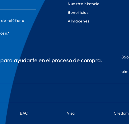
Nuestra historia
Beneficios
 de teléfono
Almacenes
cen/
866
para ayudarte en el proceso de compra.
alm
BAC
Visa
Credom