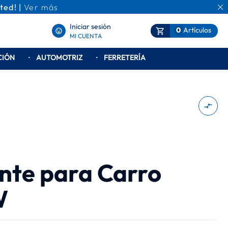
ted! |
Ver más
Ca
Iniciar sesión
0
Artículos
Mi Carrito
MI CUENTA
CIÓN
AUTOMOTRIZ
FERRETERÍA
nte para Carro
W