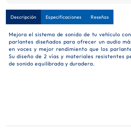
Saltar
al
Descripción
Especificaciones
Reseñas
comienzo
de
la
Mejora el sistema de sonido de tu vehículo co
galería
parlantes diseñados para ofrecer un audio má
de
imágenes
en voces y mejor rendimiento que los parlante
Su diseño de 2 vías y materiales resistentes 
de sonido equilibrada y duradera.