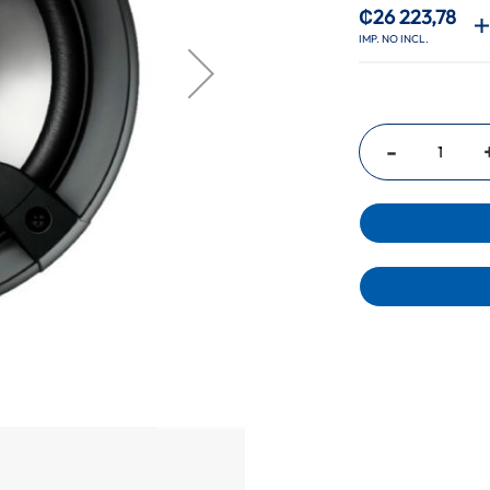
₡26 223,78
-