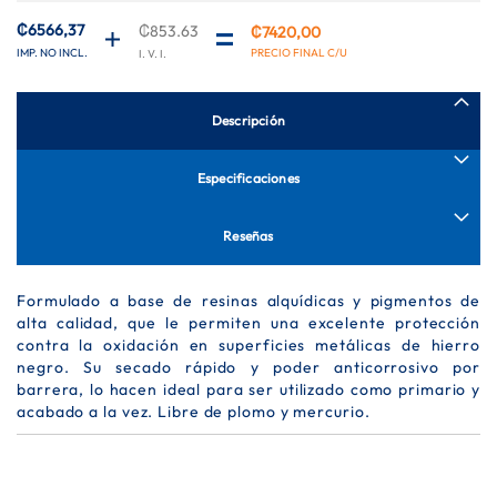
de
imágenes
₡6566,37
₡853.63
₡7420,00
Precio
especial
Descripción
Especificaciones
Reseñas
Formulado a base de resinas alquídicas y pigmentos de
alta calidad, que le permiten una excelente protección
contra la oxidación en superficies metálicas de hierro
negro. Su secado rápido y poder anticorrosivo por
barrera, lo hacen ideal para ser utilizado como primario y
acabado a la vez. Libre de plomo y mercurio.