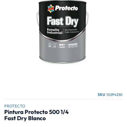
galería
de
imágenes
Saltar
SKU
10294250
al
comienzo
PROTECTO
Pintura Protecto 500 1/4
de
Fast Dry Blanco
la
galería