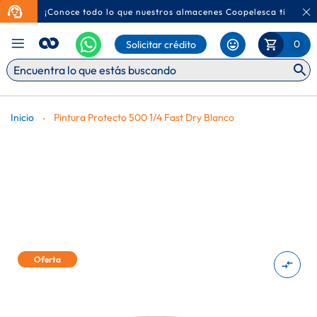
¡Conoce todo lo que nuestros almacenes Coopelesca tienen p
Ca
Mi Carr
0
Solicitar crédito
Inicio
Pintura Protecto 500 1/4 Fast Dry Blanco
Saltar
Oferta
al
final
de
la