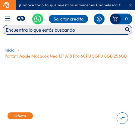
¡Conoce todo lo que nuestros almacenes Coopelesca tienen p
Ca
Mi Carr
0
Solicitar crédito
Inicio
Portátil Apple Macbook Neo 13" A18 Pro 6CPU 5GPU 8GB 256GB
Saltar
Oferta
al
final
de