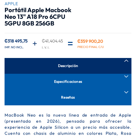
comienzo
APPLE
Portátil Apple Macbook
de
Neo 13" A18 Pro 6CPU
la
galería
5GPU 8GB 256GB
de
imágenes
₡318 495,75
₡41,404.45
₡359 900,20
Precio
especial
Descripción
Especificaciones
Reseñas
MacBook Neo es la nueva línea de entrada de Apple
(presentada en 2026), pensada para ofrecer la
experiencia de Apple Silicon a un precio más accesible.
Cuenta con chasis de aluminio en colores Plata, Rosa