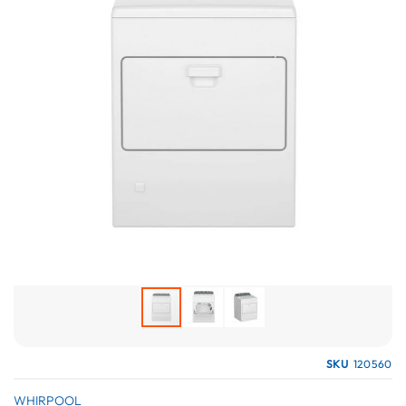
galería
de
imágenes
Saltar
SKU
120560
al
comienzo
WHIRPOOL