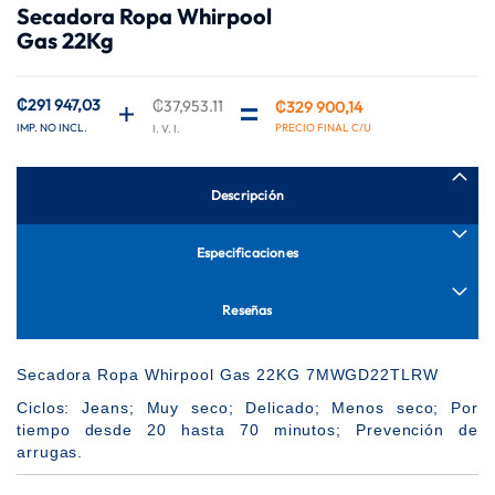
Secadora Ropa Whirpool
de
Gas 22Kg
la
galería
de
imágenes
₡291 947,03
₡37,953.11
₡329 900,14
Precio
especial
Descripción
Especificaciones
Reseñas
Secadora Ropa Whirpool Gas 22KG 7MWGD22TLRW
Ciclos: Jeans; Muy seco; Delicado; Menos seco; Por
tiempo desde 20 hasta 70 minutos; Prevención de
arrugas.