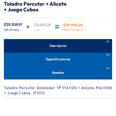
Taladro Percutor + Alicate
de
+ Juego Cubos
la
galería
de
imágenes
₡35 309,91
₡4,590.29
₡39 900,20
Descripción
Especificaciones
Reseñas
Taladro Percutor Gladiador TP 913/120 + Alicate PUL1008
+ Juego Cubos JT1012