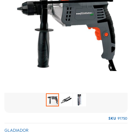
galería
de
imágenes
Saltar
SKU
91750
al
comienzo
GLADIADOR