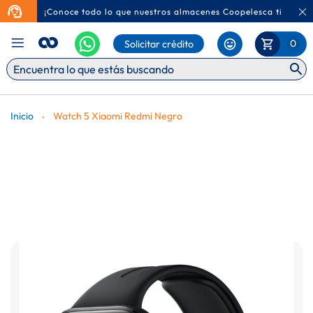
¡Conoce todo lo que nuestros almacenes Coopelesca tienen p
Ca
Mi Carr
0
Solicitar crédito
Inicio
Watch 5 Xiaomi Redmi Negro
Saltar
al
final
de
la