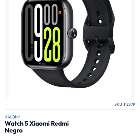
galería
de
imágenes
Saltar
SKU
112379
al
comienzo
XIAOMI
Watch 5 Xiaomi Redmi
de
Negro
la
galería